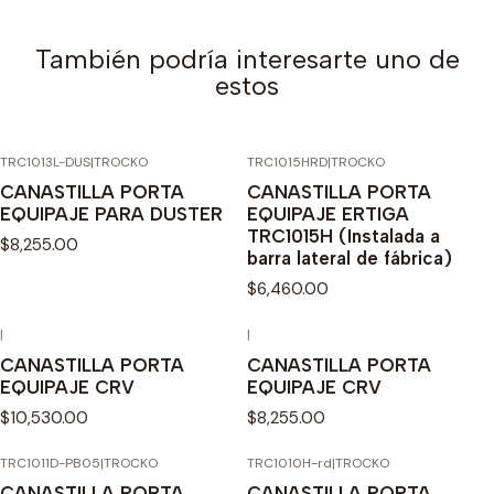
También podría interesarte uno de
estos
TRC1013L-DUS
|
TROCKO
TRC1015HRD
|
TROCKO
CANASTILLA PORTA
CANASTILLA PORTA
EQUIPAJE PARA DUSTER
EQUIPAJE ERTIGA
TRC1015H (Instalada a
$8,255.00
barra lateral de fábrica)
$6,460.00
|
|
CANASTILLA PORTA
CANASTILLA PORTA
EQUIPAJE CRV
EQUIPAJE CRV
$10,530.00
$8,255.00
TRC1011D-PB05
|
TROCKO
TRC1010H-rd
|
TROCKO
Agotado
CANASTILLA PORTA
CANASTILLA PORTA