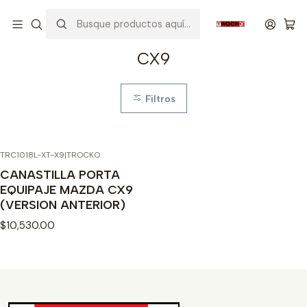
Inicio
VEHICULOS
MAZDA
CX9
CX9
Filtros
TRC1018L-XT-X9
|
TROCKO
CANASTILLA PORTA
EQUIPAJE MAZDA CX9
(VERSION ANTERIOR)
$10,530.00