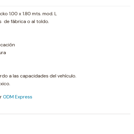
cko 1.00 x 1.80 mts. mod. L
s de fábrica o al toldo.
icación
ura
do a las capacidades del vehículo.
xico.
or
ODM Express