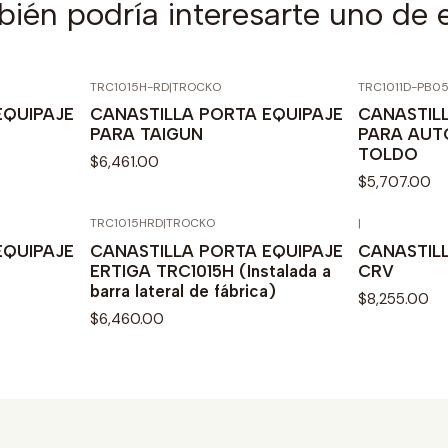
ién podría interesarte uno de 
TRC1015H-RD
|
TROCKO
TRC1011D-PB0
Agotado
EQUIPAJE
CANASTILLA PORTA EQUIPAJE
CANASTIL
PARA TAIGUN
PARA AUT
TOLDO
$6,461.00
$5,707.00
TRC1015HRD
|
TROCKO
|
EQUIPAJE
CANASTILLA PORTA EQUIPAJE
CANASTIL
ERTIGA TRC1015H (Instalada a
CRV
barra lateral de fábrica)
$8,255.00
$6,460.00