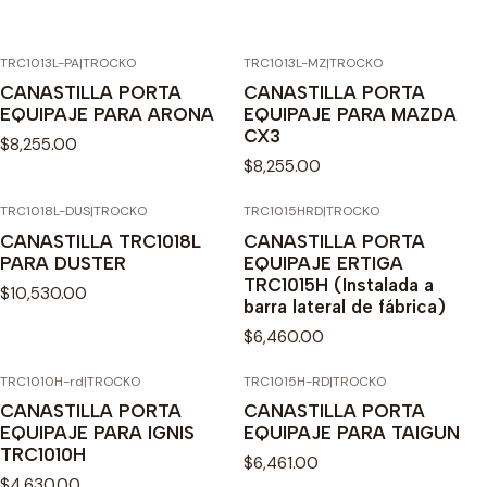
TRC1013L-PA
|
TROCKO
TRC1013L-MZ
|
TROCKO
CANASTILLA PORTA
CANASTILLA PORTA
EQUIPAJE PARA ARONA
EQUIPAJE PARA MAZDA
CX3
$8,255.00
$8,255.00
TRC1018L-DUS
|
TROCKO
TRC1015HRD
|
TROCKO
CANASTILLA TRC1018L
CANASTILLA PORTA
PARA DUSTER
EQUIPAJE ERTIGA
TRC1015H (Instalada a
$10,530.00
barra lateral de fábrica)
$6,460.00
TRC1010H-rd
|
TROCKO
TRC1015H-RD
|
TROCKO
CANASTILLA PORTA
CANASTILLA PORTA
EQUIPAJE PARA IGNIS
EQUIPAJE PARA TAIGUN
TRC1010H
$6,461.00
$4,630.00