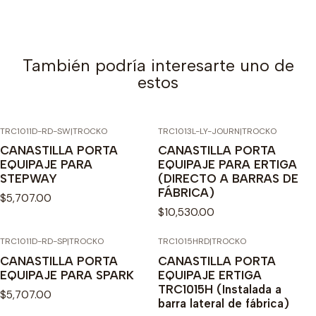
También podría interesarte uno de
estos
TRC1011D-RD-SW
|
TROCKO
TRC1013L-LY-JOURN
|
TROCKO
CANASTILLA PORTA
CANASTILLA PORTA
EQUIPAJE PARA
EQUIPAJE PARA ERTIGA
STEPWAY
(DIRECTO A BARRAS DE
FÁBRICA)
$5,707.00
$10,530.00
TRC1011D-RD-SP
|
TROCKO
TRC1015HRD
|
TROCKO
CANASTILLA PORTA
CANASTILLA PORTA
EQUIPAJE PARA SPARK
EQUIPAJE ERTIGA
TRC1015H (Instalada a
$5,707.00
barra lateral de fábrica)