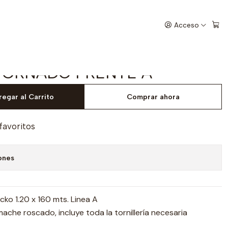
ROLET TORNADO FRENTE A
Acceso
PORTA EQUIPAJE PARA
TORNADO FRENTE A
egar al Carrito
Comprar ahora
 favoritos
ones
cko 1.20 x 160 mts. Linea A
ache roscado, incluye toda la tornillería necesaria