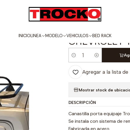
ROLET
TORNADO VAN
CANASTILLA PORTA EQUIPAJE PARA CHEV
|
CANASTILLA 
INICIO
LINEA
MODELO
VEHICULOS
BED RACK
CHEVROLET 
Agr
Cantidad
Agregar a la lista de
Mostrar stock de ubicaci
DESCRIPCIÓN
Canastilla porta equipaje Tro
Se instala con sistema de rem
Fabricada en acero