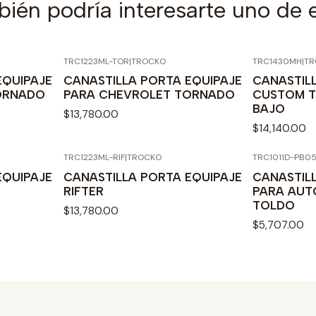
ién podría interesarte uno de 
TRC1223ML-TOR
|
TROCKO
TRC1430MH
|
TR
EQUIPAJE
CANASTILLA PORTA EQUIPAJE
CANASTIL
ORNADO
PARA CHEVROLET TORNADO
CUSTOM T
BAJO
$13,780.00
$14,140.00
TRC1223ML-RIF
|
TROCKO
TRC1011D-PB0
Agotado
EQUIPAJE
CANASTILLA PORTA EQUIPAJE
CANASTIL
RIFTER
PARA AUT
TOLDO
$13,780.00
$5,707.00