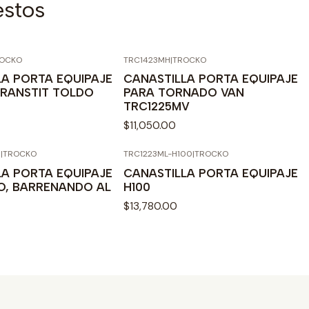
estos
OCKO
TRC1423MH
|
TROCKO
LA PORTA EQUIPAJE
CANASTILLA PORTA EQUIPAJE
RANSTIT TOLDO
PARA TORNADO VAN
TRC1225MV
$11,050.00
5
|
TROCKO
TRC1223ML-H100
|
TROCKO
LA PORTA EQUIPAJE
CANASTILLA PORTA EQUIPAJE
O, BARRENANDO AL
H100
$13,780.00