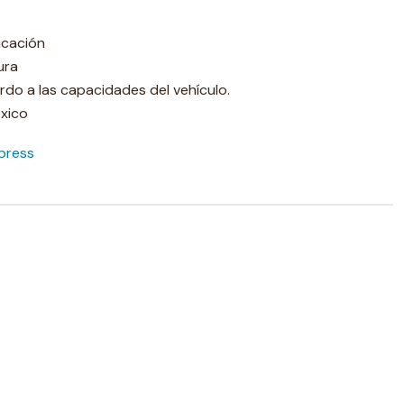
icación
ura
do a las capacidades del vehículo.
xico
press