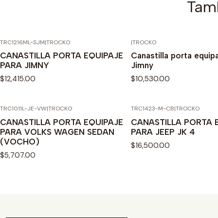
Tamb
TRC1216ML-SJM
|
TROCKO
|
TROCKO
CANASTILLA PORTA EQUIPAJE
Canastilla porta equip
PARA JIMNY
Jimny
$12,415.00
$10,530.00
TRC1011L-JE-VW
|
TROCKO
TRC1423-M-CB
|
TROCKO
CANASTILLA PORTA EQUIPAJE
CANASTILLA PORTA 
PARA VOLKS WAGEN SEDAN
PARA JEEP JK 4
(VOCHO)
$16,500.00
$5,707.00