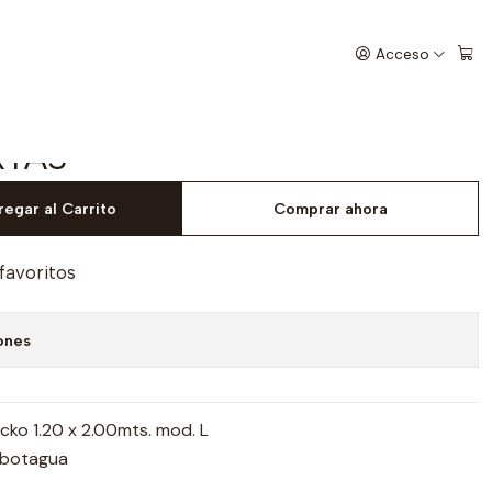
 5 PUERTAS
Acceso
PORTA EQUIPAJE PARA
RTAS
egar al Carrito
Comprar ahora
 favoritos
ones
cko 1.20 x 2.00mts. mod. L
s botagua