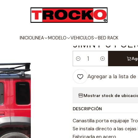
ICULOS
SUZUKI
JIMNY
CANASTILLA PORTA EQUIPAJE PARA JIMNY
|
CANASTILLA 
INICIO
LINEA
MODELO
VEHICULOS
BED RACK
JIMNY 5 PUE
Agr
Cantidad
Agregar a la lista de
Mostrar stock de ubicaci
DESCRIPCIÓN
Canastilla porta equipaje Tro
Se instala directo a las ceja
Fabricada en acero