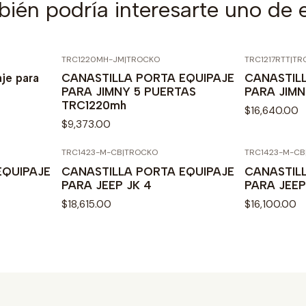
ién podría interesarte uno de 
TRC1220MH-JM
|
TROCKO
TRC1217RTT
|
TR
Agotado
aje para
CANASTILLA PORTA EQUIPAJE
CANASTIL
PARA JIMNY 5 PUERTAS
PARA JIMN
TRC1220mh
$16,640.00
$9,373.00
TRC1423-M-CB
|
TROCKO
TRC1423-M-CB
EQUIPAJE
CANASTILLA PORTA EQUIPAJE
CANASTIL
PARA JEEP JK 4
PARA JEEP
$18,615.00
$16,100.00