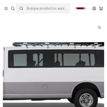
Inicio
VEHICULOS
CHEVROLET
EXPRESS VAN
CANASTILLA PORTA EQUIPAJE PARA EXPRESS VAN TRC1430MH